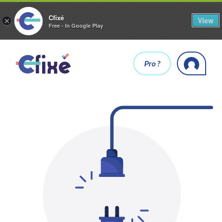
Cfixé
View
×
Free - In Google Play
Pro ?