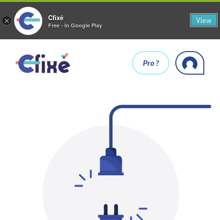
Cfixé
View
×
Free - In Google Play
Pro ?