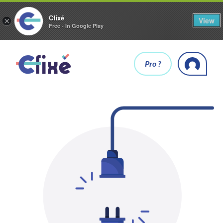
Cfixé
View
×
Free - In Google Play
Pro ?