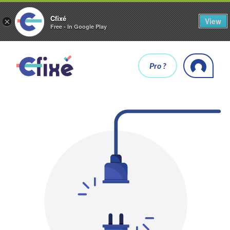
Cfixé
View
×
Free - In Google Play
Pro ?