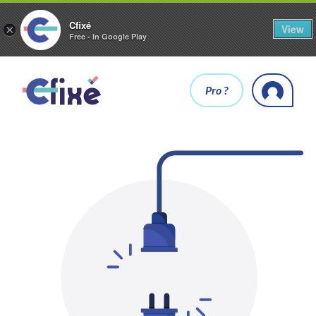
Cfixé
View
×
Free - In Google Play
Pro ?