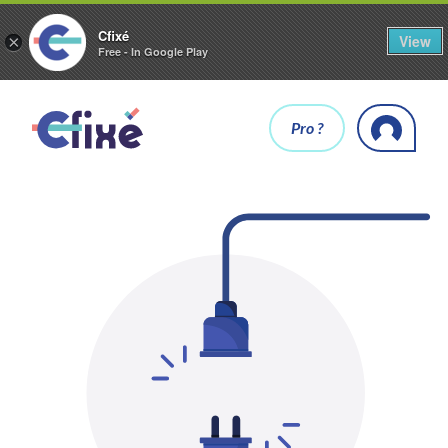
Cfixé
View
×
Free - In Google Play
Pro ?