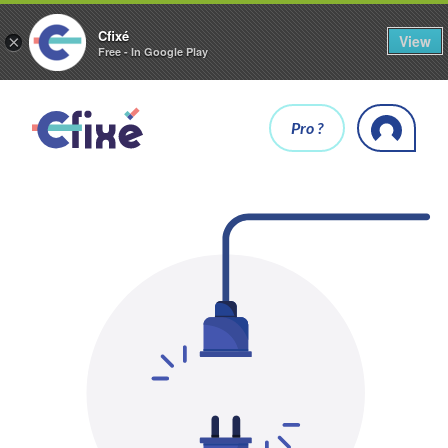
Cfixé
View
×
Free - In Google Play
Pro ?