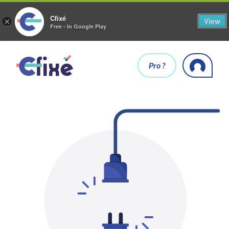
Cfixé
View
×
Free - In Google Play
Pro ?