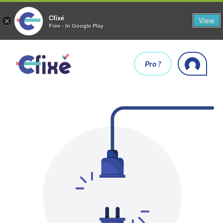
Cfixé
View
×
Free - In Google Play
Pro ?