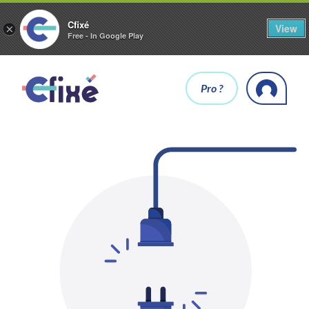
Cfixé
View
×
Free - In Google Play
Pro ?