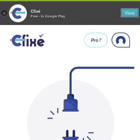
Cfixé
View
×
Free - In Google Play
Pro ?