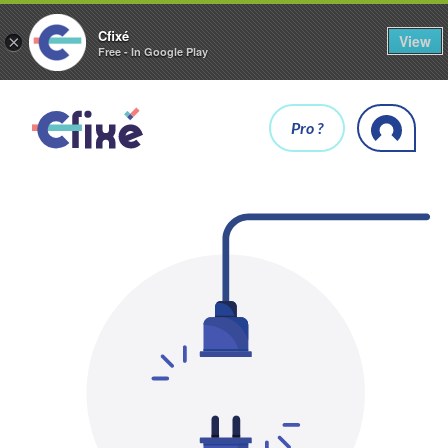
Cfixé
View
×
Free - In Google Play
Pro ?