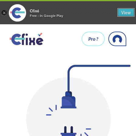
Cfixé
View
×
Free - In Google Play
Pro ?