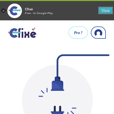
Cfixé
View
×
Free - In Google Play
Pro ?