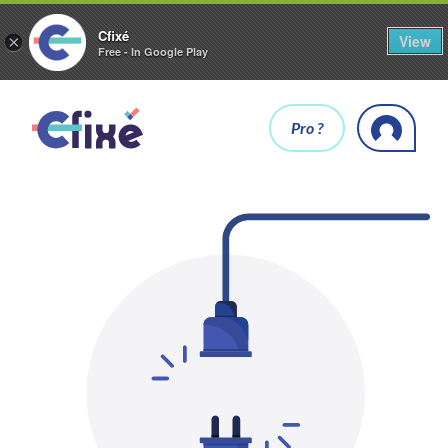
Cfixé
View
×
Free - In Google Play
Pro ?