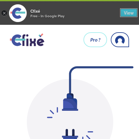
Cfixé
View
×
Free - In Google Play
Pro ?