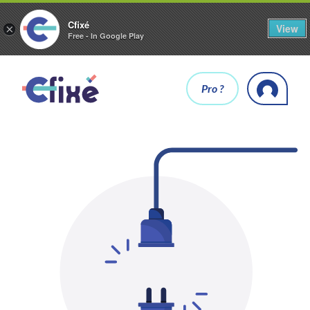
Cfixé
View
×
Free - In Google Play
Pro ?