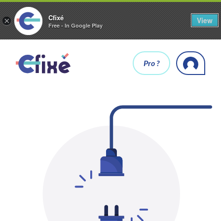
Cfixé
View
×
Free - In Google Play
Pro ?