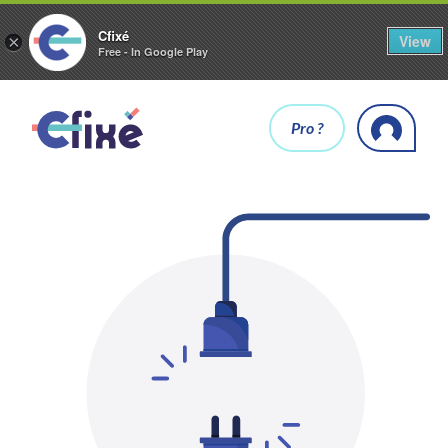
Cfixé
View
×
Free - In Google Play
Pro ?