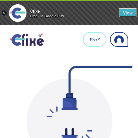
Cfixé
View
×
Free - In Google Play
Pro ?