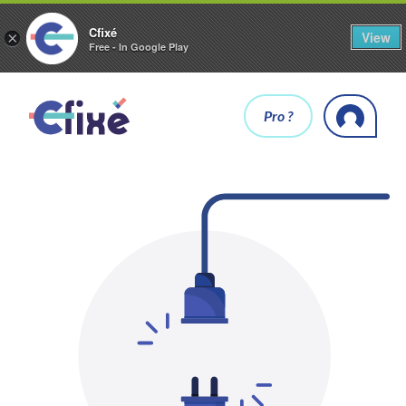
Cfixé
View
×
Free - In Google Play
Pro ?