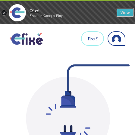
Cfixé
View
×
Free - In Google Play
Pro ?