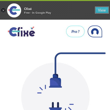
Cfixé
View
×
Free - In Google Play
Pro ?