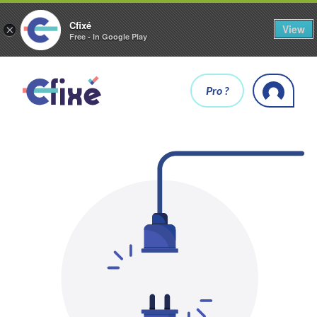
Cfixé
View
×
Free - In Google Play
Pro ?