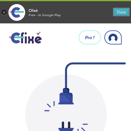
Cfixé
View
×
Free - In Google Play
Pro ?