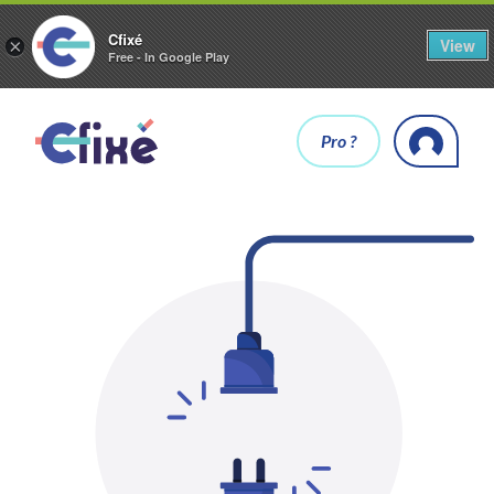
Cfixé
View
×
Free - In Google Play
Pro ?