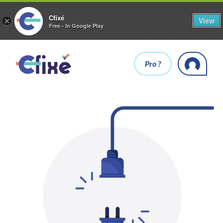
Cfixé
View
×
Free - In Google Play
Pro ?