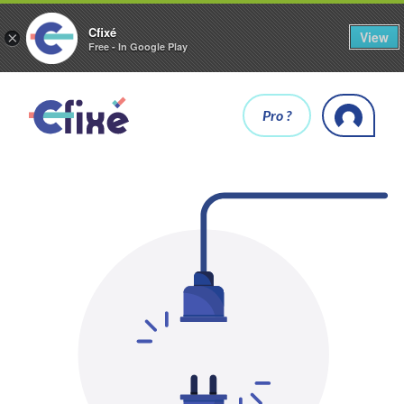
Cfixé
View
×
Free - In Google Play
Pro ?