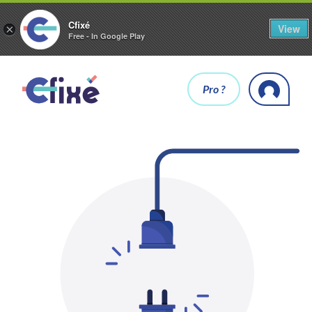
Cfixé
View
×
Free - In Google Play
Pro ?