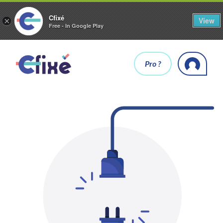
Cfixé
View
×
Free - In Google Play
Pro ?