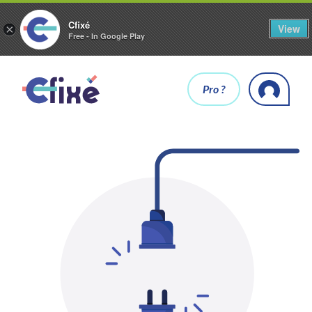
Cfixé
View
×
Free - In Google Play
Pro ?