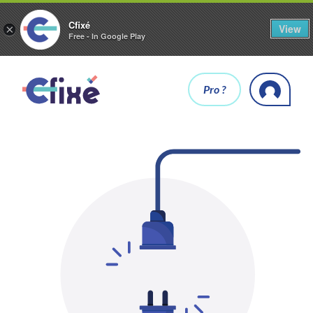
Cfixé
View
×
Free - In Google Play
Pro ?