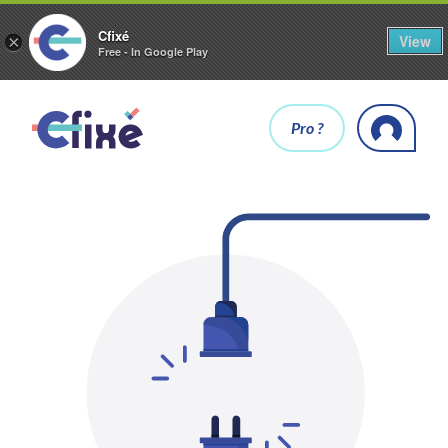
Cfixé
View
×
Free - In Google Play
Pro ?