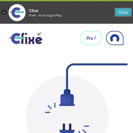
Cfixé
View
×
Free - In Google Play
Pro ?