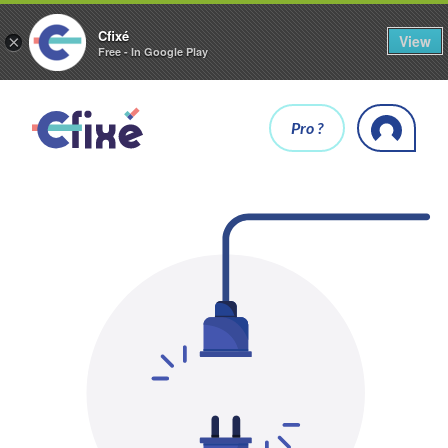
Cfixé
View
×
Free - In Google Play
Pro ?