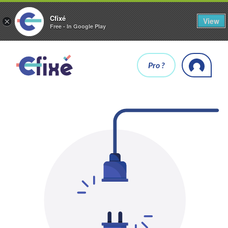
Cfixé
View
×
Free - In Google Play
Pro ?