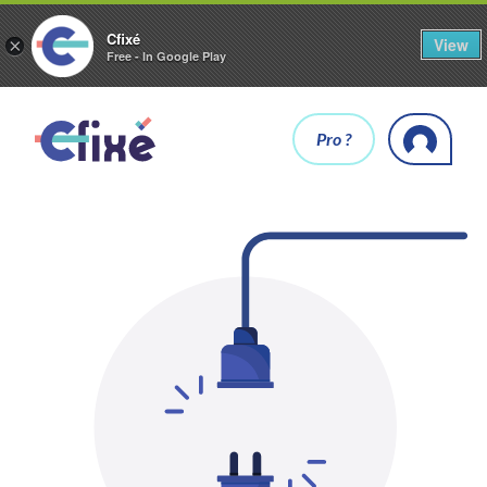
Cfixé
View
×
Free - In Google Play
Pro ?