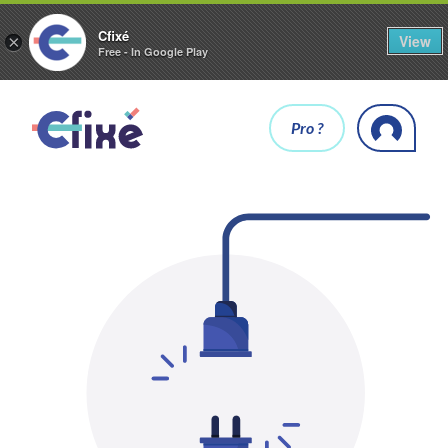
Cfixé
View
×
Free - In Google Play
Pro ?