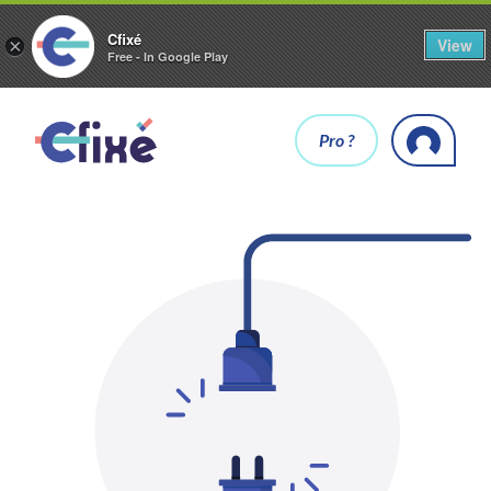
Cfixé
View
×
Free - In Google Play
Pro ?