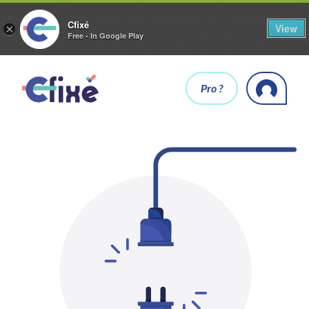
Cfixé
View
×
Free - In Google Play
Pro ?