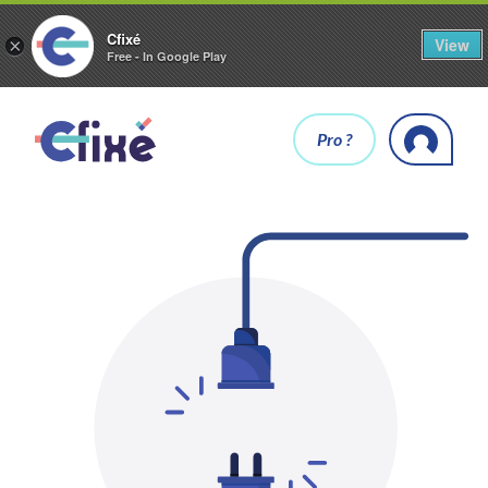
Cfixé
View
×
Free - In Google Play
Pro ?