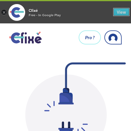
Cfixé
View
×
Free - In Google Play
Pro ?