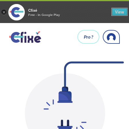
Cfixé
View
×
Free - In Google Play
Pro ?