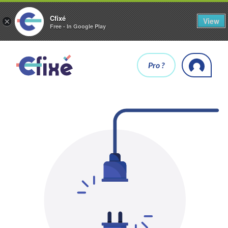
Cfixé
View
×
Free - In Google Play
Pro ?