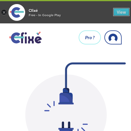
Cfixé
View
×
Free - In Google Play
Pro ?