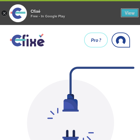
Cfixé
View
×
Free - In Google Play
Pro ?