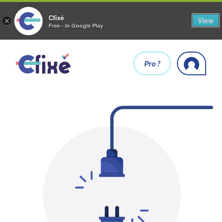
Cfixé
View
×
Free - In Google Play
Pro ?