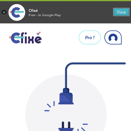
Cfixé
View
×
Free - In Google Play
Pro ?