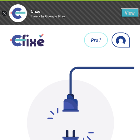
Cfixé
View
×
Free - In Google Play
Pro ?