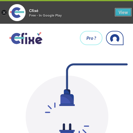
Cfixé
View
×
Free - In Google Play
Pro ?